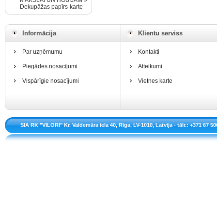
MĀKSLAI UN HOBIJAM »
Dekupāžas papīrs-karte
Informācija
Klientu serviss
Par uzņēmumu
Kontakti
Piegādes nosacījumi
Atteikumi
Vispārīgie nosacījumi
Vietnes karte
SIA RK "VILORI" Kr. Valdemāra iela 40, Rīga, LV-1010, Latvija - tālr.: +371 67 50