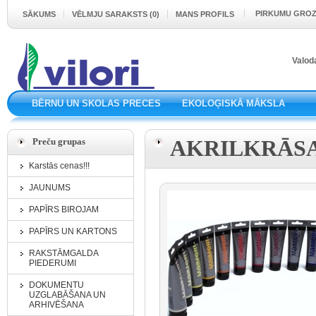
PIRKUMU GRO
SĀKUMS
VĒLMJU SARAKSTS (0)
MANS PROFILS
Valod
BĒRNU UN SKOLAS PRECES
EKOLOĢISKĀ MĀKSLA
Preču grupas
AKRILKRĀSA
Karstās cenas!!!
JAUNUMS
PAPĪRS BIROJAM
PAPĪRS UN KARTONS
RAKSTĀMGALDA
PIEDERUMI
DOKUMENTU
UZGLABĀŠANA UN
ARHIVĒŠANA