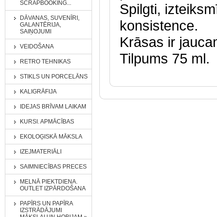
SCRAPBOOKING...
Spilgti, izteiksm
DĀVANAS, SUVENĪRI,
konsistence.
GALANTĒRIJA,
SAIŅOJUMI
Krāsas ir jauca
VEIDOŠANA
Tilpums 75 ml.
RETRO TEHNIKAS
STIKLS UN PORCELĀNS
KALIGRĀFIJA
IDEJAS BRĪVAM LAIKAM
KURSI. APMĀCĪBAS
EKOLOĢISKĀ MĀKSLA
IZEJMATERIĀLI
SAIMNIECĪBAS PRECES
MELNĀ PIEKTDIENA.
OUTLET IZPĀRDOŠANA
PAPĪRS UN PAPĪRA
IZSTRĀDĀJUMI