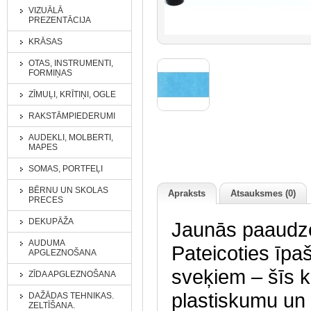
VIZUĀLĀ
PREZENTĀCIJA
KRĀSAS
OTAS, INSTRUMENTI,
FORMIŅAS
ZĪMUĻI, KRĪTIŅI, OGLE
RAKSTĀMPIEDERUMI
AUDEKLI, MOLBERTI,
MAPES
SOMAS, PORTFEĻI
BĒRNU UN SKOLAS
Apraksts
Atsauksmes (0)
PRECES
DEKUPĀŽA
Jaunās paaudze
AUDUMA
Pateicoties īpa
APGLEZNOŠANA
sveķiem – šīs k
ZĪDA APGLEZNOŠANA
plastiskumu un 
DAŽĀDAS TEHNIKAS.
ZELTĪŠANA.