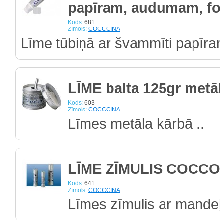
papīram, audumam, fo
Kods:
681
Zīmols:
COCCOINA
Līme tūbiņā ar švammīti papīra
LĪME balta 125gr metā
Kods:
603
Zīmols:
COCCOINA
Līmes metāla kārbā ..
LĪME ZĪMULIS COCCO
Kods:
641
Zīmols:
COCCOINA
Līmes zīmulis ar mandeļ