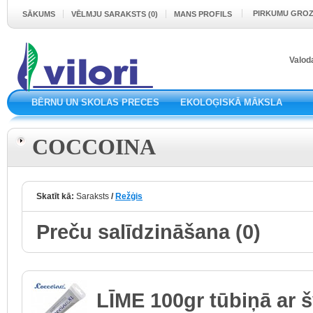
PIRKUMU GRO
SĀKUMS
VĒLMJU SARAKSTS (0)
MANS PROFILS
Valod
BĒRNU UN SKOLAS PRECES
EKOLOĢISKĀ MĀKSLA
COCCOINA
Skatīt kā:
Saraksts
/
Režģis
Preču salīdzināšana (0)
LĪME 100gr tūbiņā ar