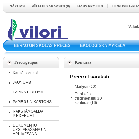
PIRKUMU GRO
SĀKUMS
VĒLMJU SARAKSTS (0)
MANS PROFILS
Valod
BĒRNU UN SKOLAS PRECES
EKOLOĢISKĀ MĀKSLA
Preču grupas
Kontūras
Karstās cenas!!!
Precizēt sarakstu
JAUNUMS
Marķieri (10)
PAPĪRS BIROJAM
Telpiskās
trīsdimensiju 3D
PAPĪRS UN KARTONS
kontūras (16)
RAKSTĀMGALDA
PIEDERUMI
DOKUMENTU
UZGLABĀŠANA UN
ARHIVĒŠANA