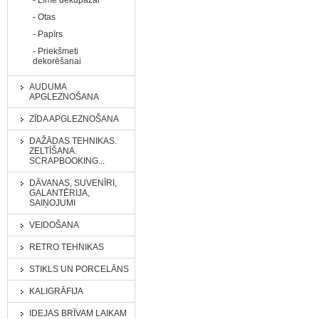
- Līme dekupāžai
- Otas
- Papīrs
- Priekšmeti
dekorēšanai
AUDUMA
APGLEZNOŠANA
ZĪDA APGLEZNOŠANA
DAŽĀDAS TEHNIKAS.
ZELTĪŠANA.
SCRAPBOOKING...
DĀVANAS, SUVENĪRI,
GALANTĒRIJA,
SAIŅOJUMI
VEIDOŠANA
RETRO TEHNIKAS
STIKLS UN PORCELĀNS
KALIGRĀFIJA
IDEJAS BRĪVAM LAIKAM