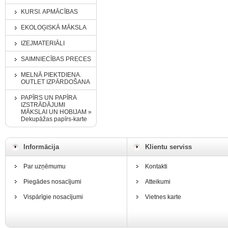
KURSI. APMĀCĪBAS
EKOLOĢISKĀ MĀKSLA
IZEJMATERIĀLI
SAIMNIECĪBAS PRECES
MELNĀ PIEKTDIENA.
OUTLET IZPĀRDOŠANA
PAPĪRS UN PAPĪRA
IZSTRĀDĀJUMI
MĀKSLAI UN HOBIJAM »
Dekupāžas papīrs-karte
Informācija
Klientu serviss
Par uzņēmumu
Kontakti
Piegādes nosacījumi
Atteikumi
Vispārīgie nosacījumi
Vietnes karte