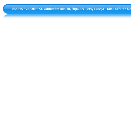
SIA RK "VILORI" Kr. Valdemāra iela 40, Rīga, LV-1010, Latvija - tālr.: +371 67 50