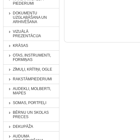
PIEDERUMI
DOKUMENTU
UZGLABĀŠANA UN
ARHIVĒŠANA
VIZUĀLĀ
PREZENTĀCIJA
KRĀSAS
OTAS, INSTRUMENTI,
FORMIŅAS
ZĪMUĻI, KRĪTIŅI, OGLE
RAKSTĀMPIEDERUMI
AUDEKLI, MOLBERTI,
MAPES
SOMAS, PORTFEĻI
BĒRNU UN SKOLAS
PRECES
DEKUPĀŽA
AUDUMA