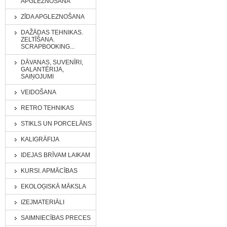
APGLEZNOŠANA
ZĪDA APGLEZNOŠANA
DAŽĀDAS TEHNIKAS.
ZELTĪŠANA.
SCRAPBOOKING...
DĀVANAS, SUVENĪRI,
GALANTĒRIJA,
SAIŅOJUMI
VEIDOŠANA
RETRO TEHNIKAS
STIKLS UN PORCELĀNS
KALIGRĀFIJA
IDEJAS BRĪVAM LAIKAM
KURSI. APMĀCĪBAS
EKOLOĢISKĀ MĀKSLA
IZEJMATERIĀLI
SAIMNIECĪBAS PRECES