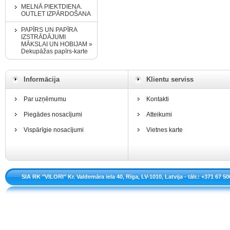
MELNĀ PIEKTDIENA.
OUTLET IZPĀRDOŠANA
PAPĪRS UN PAPĪRA
IZSTRĀDĀJUMI
MĀKSLAI UN HOBIJAM »
Dekupāžas papīrs-karte
Informācija
Klientu serviss
Par uzņēmumu
Kontakti
Piegādes nosacījumi
Atteikumi
Vispārīgie nosacījumi
Vietnes karte
SIA RK "VILORI" Kr. Valdemāra iela 40, Rīga, LV-1010, Latvija - tālr.: +371 67 50