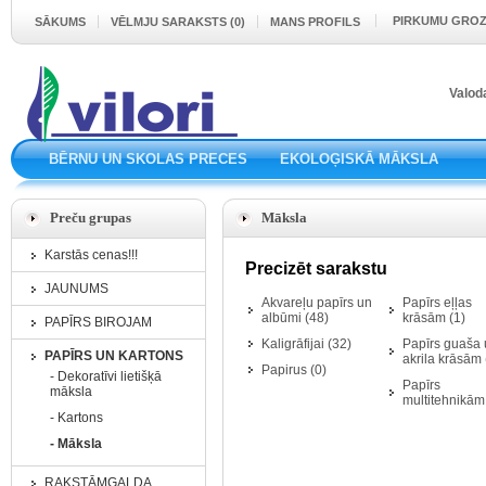
PIRKUMU GRO
SĀKUMS
VĒLMJU SARAKSTS (0)
MANS PROFILS
Valod
BĒRNU UN SKOLAS PRECES
EKOLOĢISKĀ MĀKSLA
Preču grupas
Māksla
Karstās cenas!!!
Precizēt sarakstu
JAUNUMS
Akvareļu papīrs un
Papīrs eļļas
albūmi (48)
krāsām (1)
PAPĪRS BIROJAM
Kaligrāfijai (32)
Papīrs guaša
PAPĪRS UN KARTONS
akrila krāsām 
Papirus (0)
- Dekoratīvi lietišķā
Papīrs
māksla
multitehnikām
- Kartons
- Māksla
RAKSTĀMGALDA