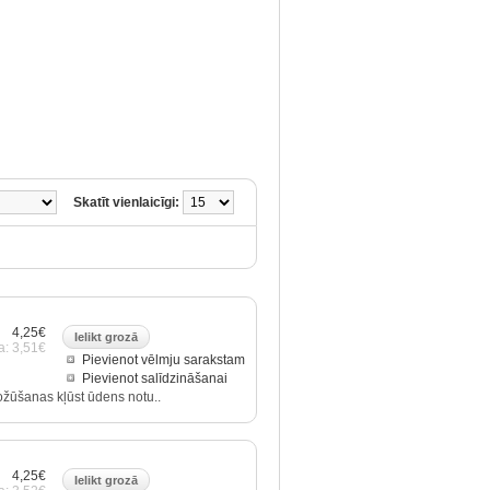
Skatīt vienlaicīgi:
4,25€
a: 3,51€
Pievienot vēlmju sarakstam
Pievienot salīdzināšanai
nožūšanas kļūst ūdens notu..
4,25€