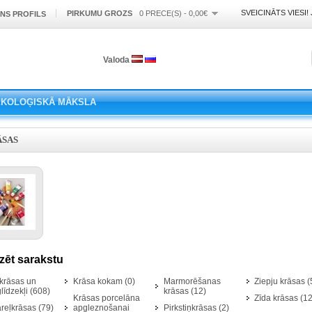
SVEICINĀTS VIESI!
PIRKUMU GROZS
0 PRECE(S) - 0,00€
NS PROFILS
Valoda
EKOLOĢISKĀ MĀKSLA
ĀSAS
zēt sarakstu
lkrāsas un
Krāsa kokam (0)
Marmorēšanas
Ziepju krāsas (
glīdzekļi (608)
krāsas (12)
Krāsas porcelāna
Zīda krāsas (1
reļkrāsas (79)
apgleznošanai
Pirkstiņkrāsas (2)