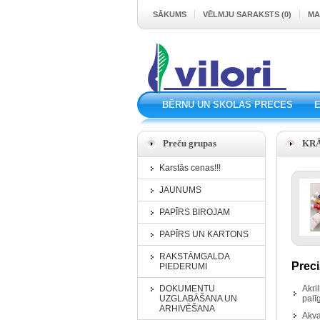
SĀKUMS
VĒLMJU SARAKSTS (0)
MA
BĒRNU UN SKOLAS PRECES
Preču grupas
KR
Karstās cenas!!!
JAUNUMS
PAPĪRS BIROJAM
PAPĪRS UN KARTONS
RAKSTĀMGALDA
Preci
PIEDERUMI
DOKUMENTU
Akri
UZGLABĀŠANA UN
palī
ARHIVĒŠANA
Akva