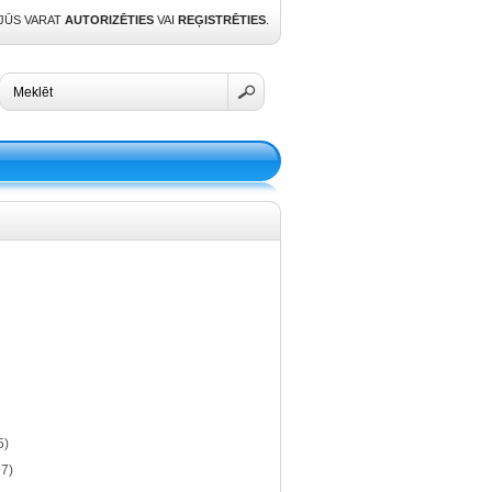
 JŪS VARAT
AUTORIZĒTIES
VAI
REĢISTRĒTIES
.
5)
27)