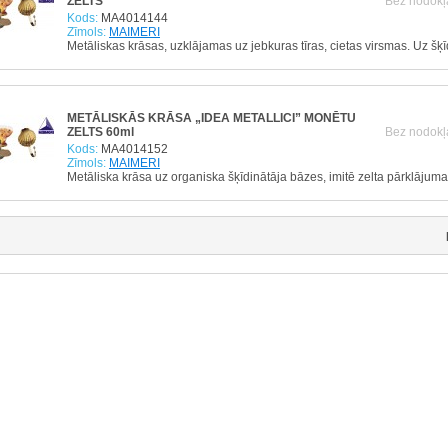
ZELTS
Bez nodokļ
Kods:
MA4014144
Zīmols:
MAIMERI
Metāliskas krāsas, uzklājamas uz jebkuras tīras, cietas virsmas. Uz šķ
METĀLISKĀS KRĀSA „IDEA METALLICI” MONĒTU
ZELTS 60ml
Bez nodokļ
Kods:
MA4014152
Zīmols:
MAIMERI
Metāliska krāsa uz organiska šķīdinātāja bāzes, imitē zelta pārklājuma