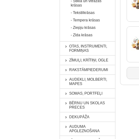
- Stikla un vitrāžas
krāsas
- Tekstilkrāsas
- Tempera krāsas
- Ziepju krāsas
- Zīda krāsas
OTAS, INSTRUMENTI,
FORMIŅAS
ZĪMUĻI, KRĪTIŅI, OGLE
RAKSTĀMPIEDERUMI
AUDEKLI, MOLBERTI,
MAPES
SOMAS, PORTFEĻI
BĒRNU UN SKOLAS
PRECES
DEKUPĀŽA
AUDUMA
APGLEZNOŠANA