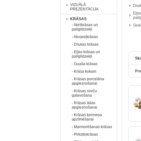
VIZUĀLĀ
Druk
PREZENTĀCIJA
Eļļa
palī
KRĀSAS
- Akrilkrāsas un
Guaš
palīglīdzekļi
- Akvareļkrāsas
- Drukas krāsas
- Eļļas krāsas un
palīglīdzekļi
Ska
- Guaša krāsas
Pre
- Krāsa kokam
- Krāsas porcelāna
apgleznošanai
- Krāsas sveču
gatavošana
- Krāsas ādas
apgleznošanai
- Krāsas ķermeņa
apzīmēšanai
- Marmorēšanas krāsas
- Pirkstiņkrāsas