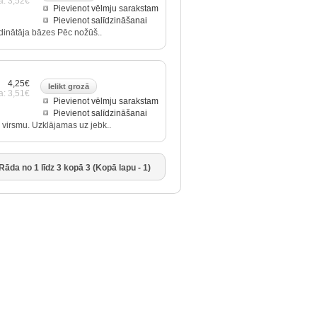
a: 3,52€
Pievienot vēlmju sarakstam
Pievienot salīdzināšanai
īdinātāja bāzes Pēc nožūš..
4,25€
a: 3,51€
Pievienot vēlmju sarakstam
Pievienot salīdzināšanai
 virsmu. Uzklājamas uz jebk..
Rāda no 1 līdz 3 kopā 3 (Kopā lapu - 1)