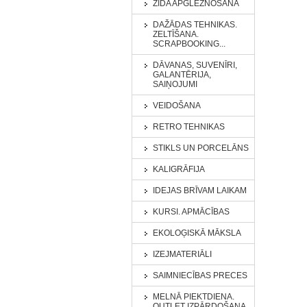
ZĪDA APGLEZNOŠANA
DAŽĀDAS TEHNIKAS.
ZELTĪŠANA.
SCRAPBOOKING...
DĀVANAS, SUVENĪRI,
GALANTĒRIJA,
SAIŅOJUMI
VEIDOŠANA
RETRO TEHNIKAS
STIKLS UN PORCELĀNS
KALIGRĀFIJA
IDEJAS BRĪVAM LAIKAM
KURSI. APMĀCĪBAS
EKOLOĢISKĀ MĀKSLA
IZEJMATERIĀLI
SAIMNIECĪBAS PRECES
MELNĀ PIEKTDIENA.
OUTLET IZPĀRDOŠANA