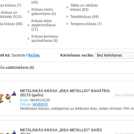
(40)
as krāsas (7)
Stikla un vitrāžas
Krāsas sveču
krāsas (83)
s krāsas un
gatavošana (0)
glīdzekļi (515)
Tekstilkrāsas (69)
Krāsas ādas
a krāsas (98)
Tempera krāsas (7)
apgleznošanai
(21)
Krāsas ķermeņa
apzīmēšanai (9)
tīt kā:
Saraksts
/
Režģis
Kārtošanas secība:
ču salīdzināšana (0)
METĀLISKĀS KRĀSA „IDEA METALLICI” BAGĀTĪGS
ZELTS (gaišs)
Bez nodokļ
Kods:
MA4014150
Zīmols:
MAIMERI
Metāliskas krāsas, uzklājamas uz jebkuras tīras, cietas virsmas. Pēc 
METĀLISKĀS KRĀSA „IDEA METALLICI” GAIŠS