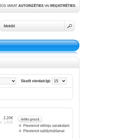
 JŪS VARAT
AUTORIZĒTIES
VAI
REĢISTRĒTIES
.
Skatīt vienlaicīgi:
2,20€
a: 1,82€
Pievienot vēlmju sarakstam
Pievienot salīdzināšanai