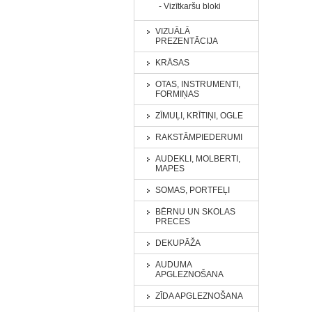
- Vizītkaršu bloki
VIZUĀLĀ
PREZENTĀCIJA
KRĀSAS
OTAS, INSTRUMENTI,
FORMIŅAS
ZĪMUĻI, KRĪTIŅI, OGLE
RAKSTĀMPIEDERUMI
AUDEKLI, MOLBERTI,
MAPES
SOMAS, PORTFEĻI
BĒRNU UN SKOLAS
PRECES
DEKUPĀŽA
AUDUMA
APGLEZNOŠANA
ZĪDA APGLEZNOŠANA