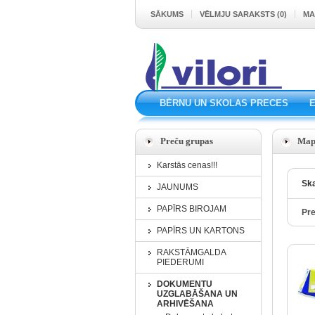
SĀKUMS
VĒLMJU SARAKSTS (0)
MA
BĒRNU UN SKOLAS PRECES
Preču grupas
Mape
Karstās cenas!!!
Ska
JAUNUMS
PAPĪRS BIROJAM
Pre
PAPĪRS UN KARTONS
RAKSTĀMGALDA
PIEDERUMI
DOKUMENTU
UZGLABĀŠANA UN
ARHIVĒŠANA