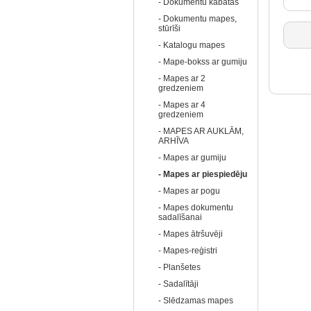
- Dokumentu kabatas
- Dokumentu mapes,
stūrīši
- Katalogu mapes
- Mape-bokss ar gumiju
- Mapes ar 2
gredzeniem
- Mapes ar 4
gredzeniem
- MAPES AR AUKLĀM,
ARHĪVA
- Mapes ar gumiju
- Mapes ar piespiedēju
- Mapes ar pogu
- Mapes dokumentu
sadalīšanai
- Mapes ātršuvēji
- Mapes-reģistri
- Planšetes
- Sadalītāji
- Slēdzamas mapes