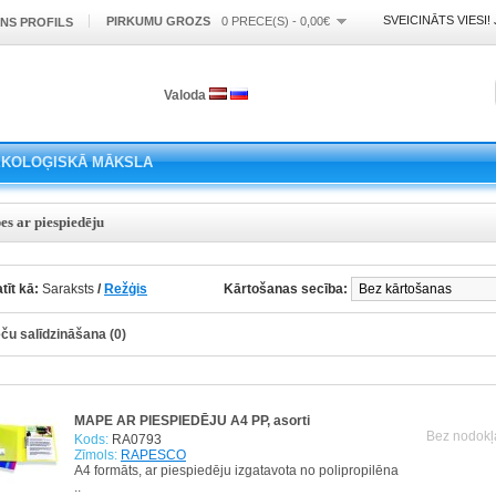
SVEICINĀTS VIESI!
PIRKUMU GROZS
0 PRECE(S) - 0,00€
NS PROFILS
Valoda
EKOLOĢISKĀ MĀKSLA
s ar piespiedēju
tīt kā:
Saraksts
/
Režģis
Kārtošanas secība:
ču salīdzināšana (0)
MAPE AR PIESPIEDĒJU A4 PP, asorti
Bez nodokļ
Kods:
RA0793
Zīmols:
RAPESCO
A4 formāts, ar piespiedēju izgatavota no polipropilēna
..