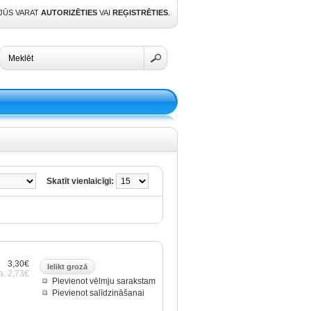
 JŪS VARAT
AUTORIZĒTIES
VAI
REĢISTRĒTIES
.
Skatīt vienlaicīgi:
3,30€
a: 2,73€
Pievienot vēlmju sarakstam
Pievienot salīdzināšanai