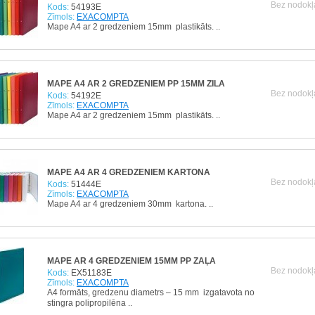
Bez nodokļ
Kods:
54193E
Zīmols:
EXACOMPTA
Mape A4 ar 2 gredzeniem 15mm plastikāts. ..
MAPE A4 AR 2 GREDZENIEM PP 15MM ZILA
Bez nodokļ
Kods:
54192E
Zīmols:
EXACOMPTA
Mape A4 ar 2 gredzeniem 15mm plastikāts. ..
MAPE A4 AR 4 GREDZENIEM KARTONA
Bez nodokļ
Kods:
51444E
Zīmols:
EXACOMPTA
Mape A4 ar 4 gredzeniem 30mm kartona. ..
MAPE AR 4 GREDZENIEM 15MM PP ZAĻA
Bez nodokļ
Kods:
EX51183E
Zīmols:
EXACOMPTA
A4 formāts, gredzenu diametrs – 15 mm izgatavota no
stingra polipropilēna ..