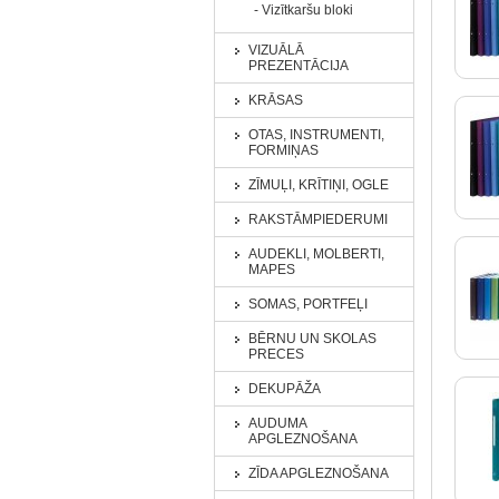
- Vizītkaršu bloki
VIZUĀLĀ
PREZENTĀCIJA
KRĀSAS
OTAS, INSTRUMENTI,
FORMIŅAS
ZĪMUĻI, KRĪTIŅI, OGLE
RAKSTĀMPIEDERUMI
AUDEKLI, MOLBERTI,
MAPES
SOMAS, PORTFEĻI
BĒRNU UN SKOLAS
PRECES
DEKUPĀŽA
AUDUMA
APGLEZNOŠANA
ZĪDA APGLEZNOŠANA