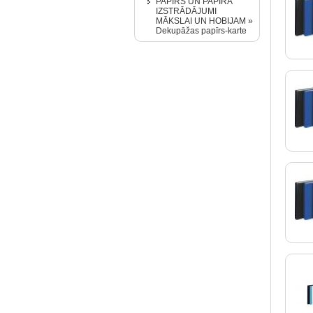
PAPĪRS UN PAPĪRA
IZSTRĀDĀJUMI
MĀKSLAI UN HOBIJAM »
Dekupāžas papīrs-karte