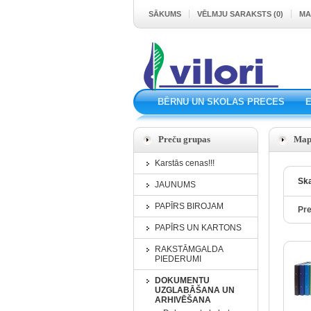
SĀKUMS
VĒLMJU SARAKSTS (0)
MA
BĒRNU UN SKOLAS PRECES
Preču grupas
Map
Karstās cenas!!!
Ska
JAUNUMS
PAPĪRS BIROJAM
Pre
PAPĪRS UN KARTONS
RAKSTĀMGALDA
PIEDERUMI
DOKUMENTU
UZGLABĀŠANA UN
ARHIVĒŠANA