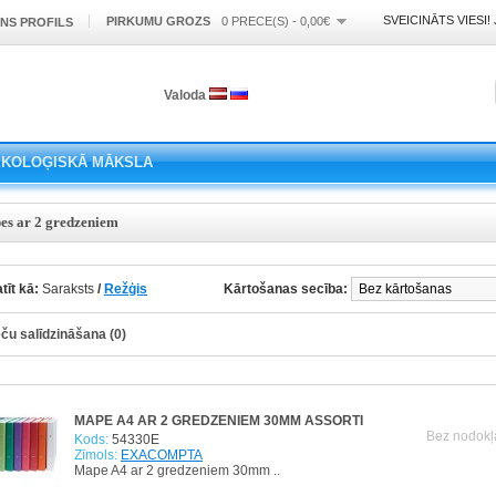
SVEICINĀTS VIESI!
PIRKUMU GROZS
0 PRECE(S) - 0,00€
NS PROFILS
Valoda
EKOLOĢISKĀ MĀKSLA
es ar 2 gredzeniem
tīt kā:
Saraksts
/
Režģis
Kārtošanas secība:
ču salīdzināšana (0)
MAPE A4 AR 2 GREDZENIEM 30MM ASSORTI
Bez nodokļ
Kods:
54330E
Zīmols:
EXACOMPTA
Mape A4 ar 2 gredzeniem 30mm ..