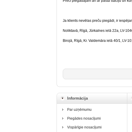
Preci piegādājam arī ar pasta staciju un ku
Ja klients nevēlas preču piegādi, ir iespēj
Noliktavā, Rīgā, Jūrkalnes ielā 22a, LV-104
Birojā, Rīgā, Kr. Valdemāra ielā 40/1, LV-1
Informācija
Par uzņēmumu
Piegādes nosacījumi
Vispārīgie nosacījumi