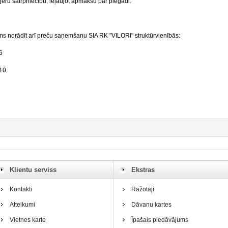
rjeru satrpniecību, ieļaujot apmaksu par piegādi.
ams norādīt arī preču saņemšanu SIA RK "VILORI" struktūrvienībās:
6
010
Klientu serviss
Ekstras
Kontakti
Ražotāji
Atteikumi
Dāvanu kartes
Vietnes karte
Īpašais piedāvājums