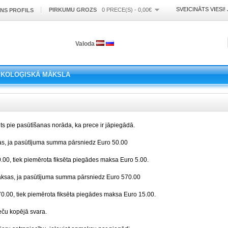
SVEICINĀTS VIESI!
PIRKUMU GROZS
0 PRECE(S) - 0,00€
NS PROFILS
Valoda
EKOLOĢISKĀ MĀKSLA
nts pie pasūtīšanas norāda, ka prece ir jāpiegādā.
s, ja pasūtījuma summa pārsniedz Euro 50.00
00, tiek piemērota fiksēta piegādes maksa Euro 5.00.
aksas, ja pasūtījuma summa pārsniedz Euro 570.00
.00, tiek piemērota fiksēta piegādes maksa Euro 15.00.
eču kopējā svara.