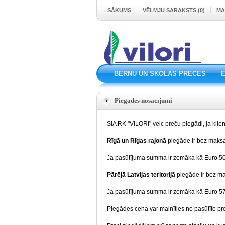
SĀKUMS
VĒLMJU SARAKSTS (0)
MA
BĒRNU UN SKOLAS PRECES
Piegādes nosacījumi
SIA RK "VILORI" veic preču piegādi, ja klie
Rīgā un Rīgas rajonā
piegāde ir bez maksa
Ja pasūtījuma summa ir zemāka kā Euro 50.
Pārējā Latvijas teritorijā
piegāde ir bez m
Ja pasūtījuma summa ir zemāka kā Euro 570
Piegādes cena var mainīties no pasūtīto pr